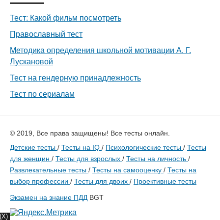
Тест: Какой фильм посмотреть
Православный тест
Методика определения школьной мотивации А. Г.
Лускановой
Тест на гендерную принадлежность
Тест по сериалам
© 2019, Все права защищены! Все тесты онлайн.
Детские тесты
/
Тесты на IQ
/
Психологические тесты
/
Тесты
для женщин
/
Тесты для взрослых
/
Тесты на личность
/
Развлекательные тесты
/
Тесты на самооценку
/
Тесты на
выбор профессии
/
Тесты для двоих
/
Проективные тесты
Экзамен на знание ПДД
BGT
(X)