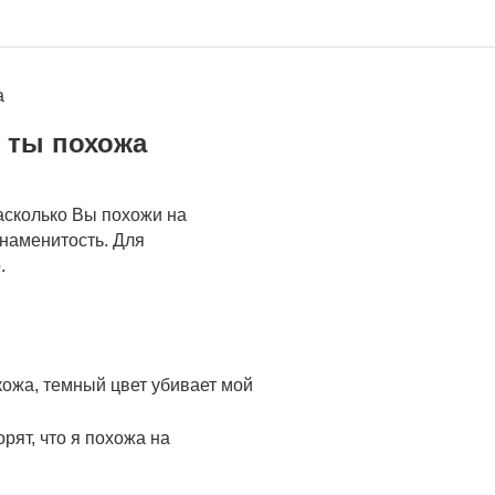
а
й ты похожа
асколько Вы похожи на
знаменитость. Для
.
 кожа, темный цвет убивает мой
рят, что я похожа на