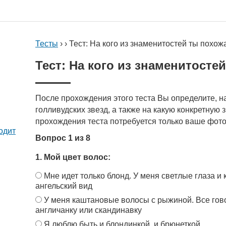
Тесты
› › Тест: На кого из знаменитостей ты похож
Тест: На кого из знаменитосте
После прохождения этого теста Вы определите, н
голливудских звезд, а также на какую конкретную 
прохождения теста потребуется только ваше фото
одит
Вопрос 1 из 8
1. Мой цвет волос:
Мне идет только блонд. У меня светлые глаза и
ангельский вид
У меня каштановые волосы с рыжиной. Все гово
англичанку или скандинавку
Я люблю быть и блондинкой, и брюнеткой